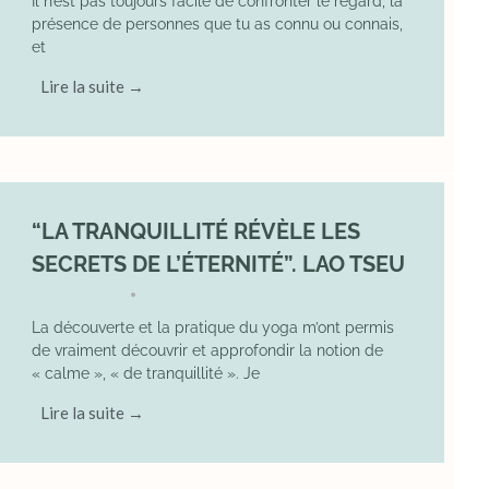
Il n’est pas toujours facile de confronter le regard, la
présence de personnes que tu as connu ou connais,
et
Lire la suite →
“LA TRANQUILLITÉ RÉVÈLE LES
SECRETS DE L’ÉTERNITÉ”. LAO TSEU
17 May 2025
YOGA
•
La découverte et la pratique du yoga m’ont permis
de vraiment découvrir et approfondir la notion de
« calme », « de tranquillité ». Je
Lire la suite →