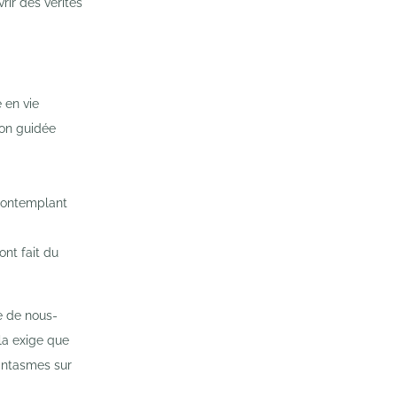
rir des vérités
e en vie
ion guidée
 contemplant
ont fait du
e de nous-
la exige que
fantasmes sur