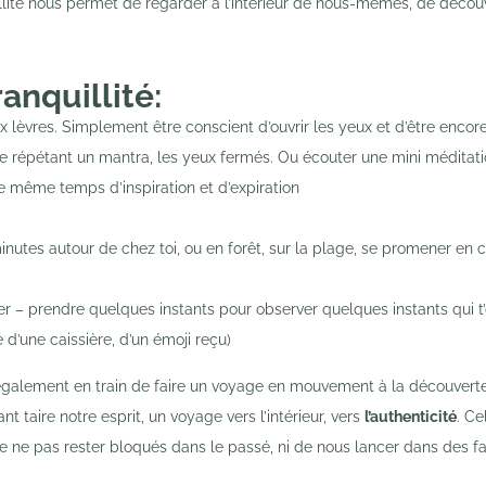
quillité nous permet de regarder à l’intérieur de nous-mêmes, de découv
anquillité:
aux lèvres. Simplement être conscient d’ouvrir les yeux et d’être encor
e répétant un mantra, les yeux fermés. Ou écouter une mini méditat
le même temps d’inspiration et d’expiration
utes autour de chez toi, ou en forêt, sur la plage, se promener en
r – prendre quelques instants pour observer quelques instants qui t’
e d’une caissière, d’un émoji reçu)
galement en train de faire un voyage en mouvement à la découvert
 taire notre esprit, un voyage vers l’intérieur, vers
l’authenticité
. Ce
 de ne pas rester bloqués dans le passé, ni de nous lancer dans des 