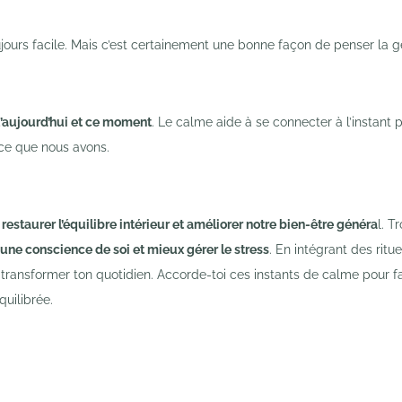
ujours facile. Mais c’est certainement une bonne façon de penser la g
qu’aujourd’hui et ce moment
. Le calme aide à se connecter à l’instant p
e que nous avons.
r
restaurer l’équilibre intérieur et améliorer notre bien-être généra
l. T
une conscience de soi et mieux gérer le stress
. En intégrant des ritu
 transformer ton quotidien. Accorde-toi ces instants de calme pour fa
quilibrée.