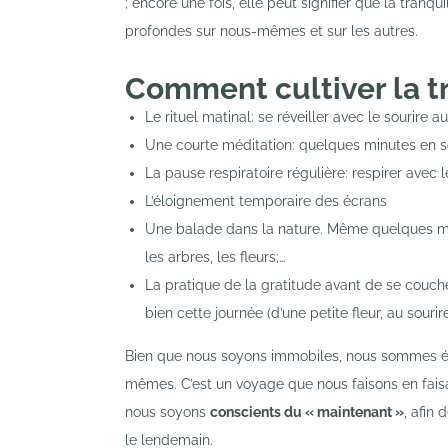
; encore une fois, elle peut signifier que la tran
profondes sur nous-mêmes et sur les autres.
Comment cultiver la tr
Le rituel matinal: se réveiller avec le sourire 
Une courte méditation: quelques minutes en s
La pause respiratoire régulière: respirer avec 
L’éloignement temporaire des écrans
Une balade dans la nature. Même quelques min
les arbres, les fleurs;…
La pratique de la gratitude avant de se couche
bien cette journée (d’une petite fleur, au sourir
Bien que nous soyons immobiles, nous sommes é
mêmes. C’est un voyage que nous faisons en faisant
nous soyons
conscients du « maintenant »
, afin
le lendemain.