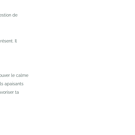
estion de
résent. Il
rouver le calme
els apaisants
voriser ta