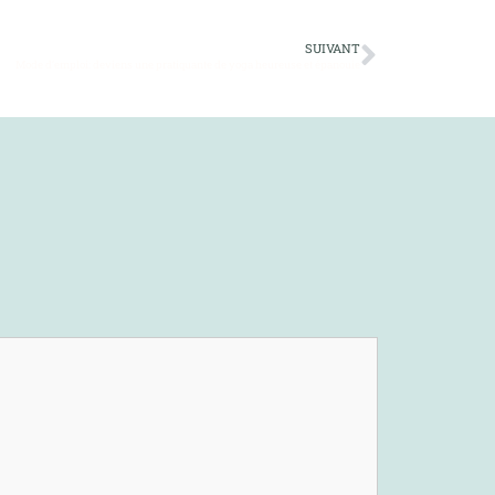
SUIVANT
Mode d’emploi: deviens une pratiquante de yoga heureuse et épanouie