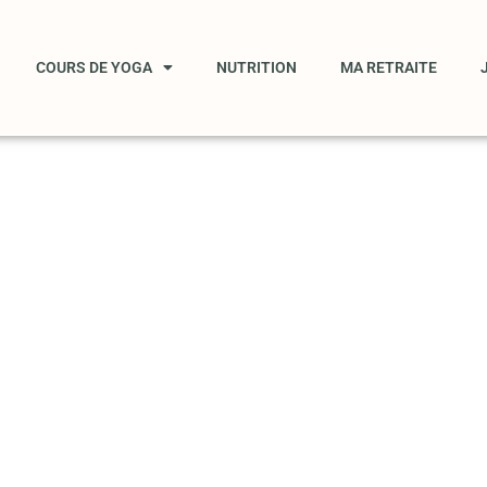
COURS DE YOGA
NUTRITION
MA RETRAITE
RÉVÈLE LES
NITÉ”. LAO