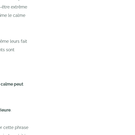
t-être extrême
aime le calme
ême leurs fait
nts sont
e
calme peut
rieure
.
er cette phrase