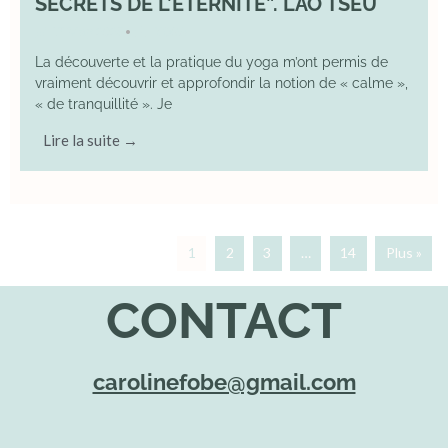
SECRETS DE L’ÉTERNITÉ”. LAO TSEU
17 May 2025
YOGA
•
La découverte et la pratique du yoga m’ont permis de
vraiment découvrir et approfondir la notion de « calme »,
« de tranquillité ». Je
Lire la suite →
1
2
3
…
14
Plus »
CONTACT
carolinefobe@gmail.com