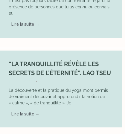
Il n’est pas toujours facile de confronter le regard, la
présence de personnes que tu as connu ou connais,
et
Lire la suite →
“LA TRANQUILLITÉ RÉVÈLE LES
SECRETS DE L’ÉTERNITÉ”. LAO TSEU
17 May 2025
YOGA
•
La découverte et la pratique du yoga m’ont permis
de vraiment découvrir et approfondir la notion de
« calme », « de tranquillité ». Je
Lire la suite →