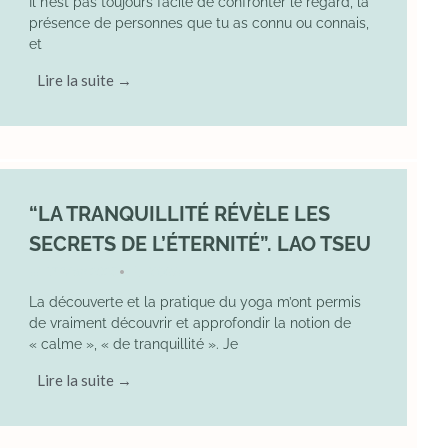
Il n’est pas toujours facile de confronter le regard, la
présence de personnes que tu as connu ou connais,
et
Lire la suite →
“LA TRANQUILLITÉ RÉVÈLE LES
SECRETS DE L’ÉTERNITÉ”. LAO TSEU
17 May 2025
YOGA
•
La découverte et la pratique du yoga m’ont permis
de vraiment découvrir et approfondir la notion de
« calme », « de tranquillité ». Je
Lire la suite →