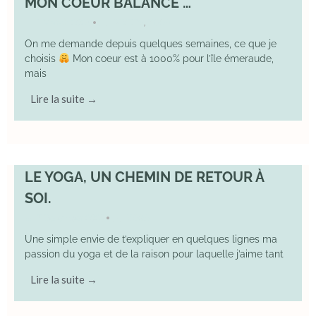
MON COEUR BALANCE …
1 March 2026
DIVERS
,
YOGA
•
On me demande depuis quelques semaines, ce que je
choisis
Mon coeur est à 1000% pour l’île émeraude,
mais
Lire la suite →
LE YOGA, UN CHEMIN DE RETOUR À
SOI.
7 December 2025
YOGA
•
Une simple envie de t’expliquer en quelques lignes ma
passion du yoga et de la raison pour laquelle j’aime tant
Lire la suite →