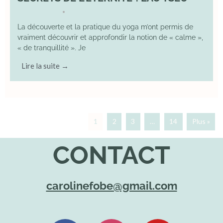
17 May 2025
YOGA
•
La découverte et la pratique du yoga m’ont permis de
vraiment découvrir et approfondir la notion de « calme »,
« de tranquillité ». Je
Lire la suite →
1
2
3
…
14
Plus »
CONTACT
carolinefobe@gmail.com