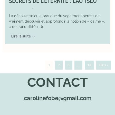
SECRETS DE L’ÉTERNITÉ”. LAO TSEU
17 May 2025
YOGA
•
La découverte et la pratique du yoga m’ont permis de
vraiment découvrir et approfondir la notion de « calme »,
« de tranquillité ». Je
Lire la suite →
1
2
3
…
14
Plus »
CONTACT
carolinefobe@gmail.com