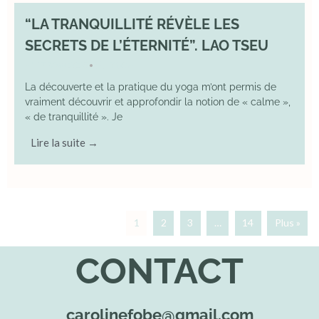
“LA TRANQUILLITÉ RÉVÈLE LES
SECRETS DE L’ÉTERNITÉ”. LAO TSEU
17 May 2025
YOGA
•
La découverte et la pratique du yoga m’ont permis de
vraiment découvrir et approfondir la notion de « calme »,
« de tranquillité ». Je
Lire la suite →
1
2
3
…
14
Plus »
CONTACT
carolinefobe@gmail.com