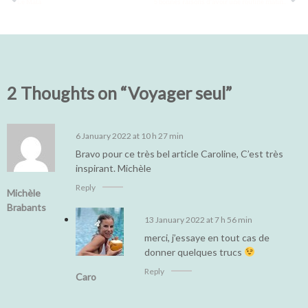
Le Mala
5 bonnes raisons d’avoir une routine matinale
2 Thoughts on “Voyager seul”
6 January 2022 at 10 h 27 min
Bravo pour ce très bel article Caroline, C’est très
inspirant. Michèle
Reply
Michèle
Brabants
13 January 2022 at 7 h 56 min
merci, j’essaye en tout cas de
donner quelques trucs
Reply
Caro